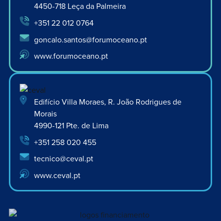
4450-718 Leça da Palmeira
+351 22 012 0764
goncalo.santos@forumoceano.pt
www.forumoceano.pt
Edifício Villa Moraes, R. João Rodrigues de
Morais
4990-121 Pte. de Lima
+351 258 020 455
tecnico@ceval.pt
www.ceval.pt